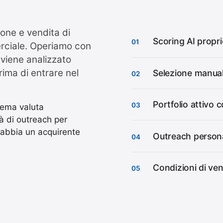
ione e vendita di
Scoring AI propri
01
rciale. Operiamo con
 viene analizzato
ima di entrare nel
Selezione manual
02
Portfolio attivo 
03
tema valuta
tà di outreach per
o abbia un acquirente
Outreach persona
04
Condizioni di ven
05