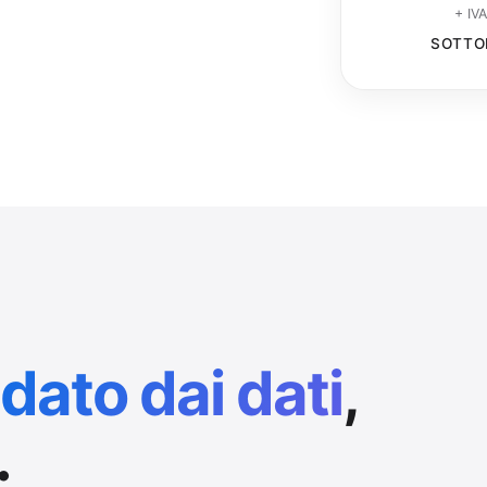
+ IVA
SOTTO
dato dai dati
,
.