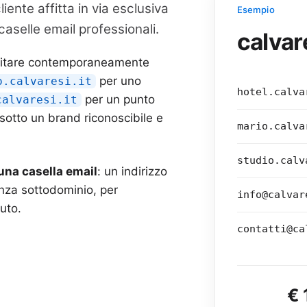
cliente affitta in via esclusiva
Esempio
caselle email professionali.
calvar
pitare contemporaneamente
per uno
o.calvaresi.it
hotel.calva
per un punto
calvaresi.it
 sotto un brand riconoscibile e
mario.calva
studio.calv
una casella email
: un indirizzo
enza sottodominio, per
info@calvar
uto.
contatti@ca
€ 